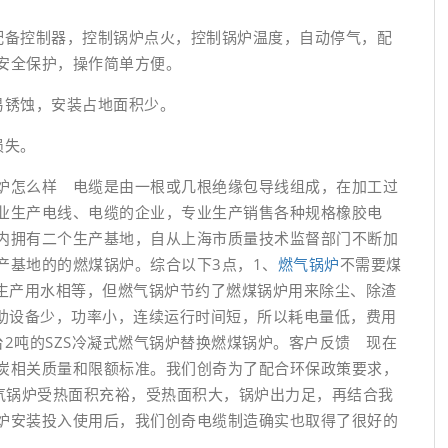
备控制器，控制锅炉点火，控制锅炉温度，自动停气，配
安全保护，操作简单方便。
锈蚀，安装占地面积少。
损失。
怎么样 电缆是由一根或几根绝缘包导线组成，在加工过
业生产电线、电缆的企业，专业生产销售各种规格橡胶电
内拥有二个生产基地，自从上海市质量技术监督部门不断加
产基地的的燃煤锅炉。综合以下3点，1、
燃气锅炉
不需要煤
常生产用水相等，但燃气锅炉节约了燃煤锅炉用来除尘、除渣
辅助设备少，功率小，连续运行时间短，所以耗电量低，费用
2吨的SZS冷凝式燃气锅炉替换燃煤锅炉。客户反馈 现在
炭相关质量和限额标准。我们创奇为了配合环保政策要求，
燃气锅炉受热面积充裕，受热面积大，锅炉出力足，再结合我
炉安装投入使用后，我们创奇电缆制造确实也取得了很好的