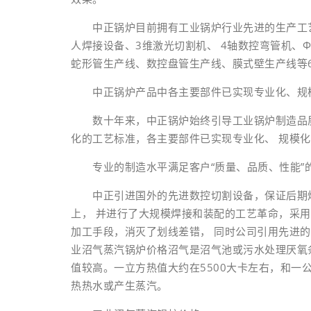
中正锅炉目前拥有工业锅炉行业先进的生产工艺
人焊接设备、3维激光切割机、 4轴数控弯管机、Φ
蛇形管生产线、数控盘管生产线、膜式壁生产线等6
中正锅炉产品中各主要部件已实现专业化、规模
数十年来，中正锅炉始终引导工业锅炉制造品质
化的工艺标准，各主要部件已实现专业化、 规模
专业的制造水平满足客户“质量、品质、性能”
中正引进国外的先进数控切割设备，保证后期焊接
上， 并进行了大规模焊接和装配的工艺革命，采
加工手段，消灭了划线差错， 同时公司引用先进
业沼气蒸汽锅炉价格沼气是沼气池或污水处理厌氧条
值较高。一立方热值大约在5500大卡左右，和一
热热水或产生蒸汽。