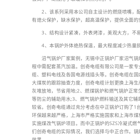
2、该系列采用本公司自主设计的燃烧喷嘴，配
有熄火保护，缺水保护，超高温保护，提供全面的
3、结构设计紧凑，外表烤漆，美观大方，不易
4、本锅炉外体绝热保温，最大程度减少热量
沼气锅炉厂家案例，无锡中正锅炉厂家沼气锅炉
程中需配套蒸汽加温。创奇电缆有限公司是一家专
缆、塑料电线及各国电源线插头等。创奇电缆在国
大煤炭的跟踪抽查力度，创奇电缆计划更换上海生
灰堆放地，节省用地;2、燃煤锅炉和燃气锅炉正
等防尘的辅助用水;3、燃气锅炉燃料输送及其它
较省。创奇电缆通过充分考虑在中正锅炉订购了1台
环保越来越严格，上海市严格实施国家和上海市煤
实施煤改气锅炉项目。而中正锅炉的SZS冷凝式
们创奇电缆的实际情况，我们选择与中正合作。锅
效果。