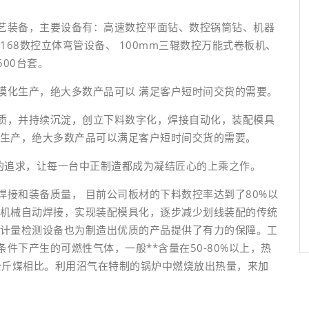
装备，主要设备有：高速数控平面钻、数控锅筒钻、机器
168数控立体弯管设备、 100mm三辊数控万能式卷板机、
00台套。
化生产，绝大多数产品可以 满足客户短时间交货的需要。
，并持续沉淀，创立下料数字化，焊接自动化，装配模具
化生产，绝大多数产品可以满足客户短时间交货的需要。
的追求，让每一台中正制造都成为凝结匠心的上乘之作。
和装备质量， 目前公司板材的下料数控率达到了80%以
用机械自动焊接，实现装配模具化，逐步减少划线装配的传统
的计量检测设备也为制造出优质的产品提供了有力的保障。工
件下产生的可燃性气体，一般**含量在50-80%以上，热
公斤煤相比。利用沼气在特制的锅炉中燃烧放出热量，来加