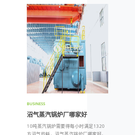
多大的系统。
BUSINESS
沼气蒸汽锅炉厂哪家好
10吨蒸汽锅炉需要得每小时满足1320
方沼气的耗，沼气蒸汽锅炉厂哪家好。