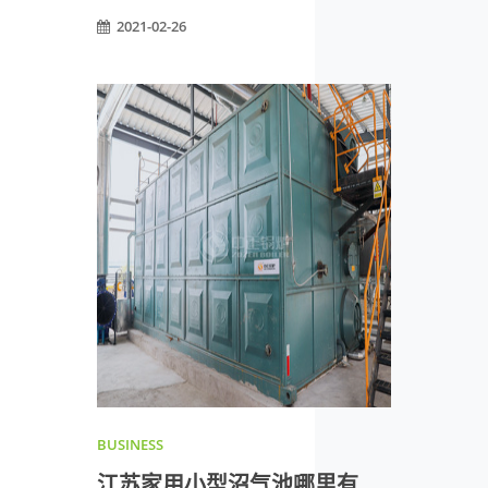
用燃料我们常见的有天然气、沼气、燃
2021-02-26
气等，在一定程度上有的锅炉成本比较
省，有的燃料成本比较省，还有的运行
成本比较省。如果对于后续的日常维护
的费用暂时没有考虑的情况下，只考虑
运行费用的情况下，实际上是沼气锅炉
的运行费用是比较低的。现在大部分的
城市也因为环保的问题已经开始禁煤，
各方面来看，沼气锅炉发展前景好， 燃
料种类多，运行费用低，很多企业工业
等使用，另外生产沼气锅炉也是需要A
级厂家资质，这里推荐一家从事工业
BUSINESS
江苏家用小型沼气池哪里有