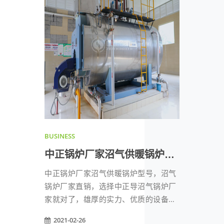
息。 2.然后就是要确定小型沼气锅炉型
号了。大概需要什么样的价位，供热多
少的，现在常州小型锅炉厂家很多，每
个小型沼气锅炉厂家水平也参差不齐。
因此建议客户有进行现场考察的必要。
到工厂参观考察可以最直接看到厂家规
模、生产实力等跟锅炉
BUSINESS
中正锅炉厂家沼气供暖锅炉型号
中正锅炉厂家沼气供暖锅炉型号，沼气
锅炉厂家直销，选择中正导沼气锅炉厂
家就对了，雄厚的实力、优质的设备、
全面的型号、优良的服务，让您购买更
2021-02-26