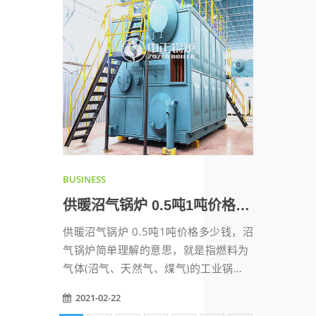
BUSINESS
供暖沼气锅炉 0.5吨1吨价格多少钱
供暖沼气锅炉 0.5吨1吨价格多少钱，沼
气锅炉简单理解的意思，就是指燃料为
气体(沼气、天然气、煤气)的工业锅
炉，沼气锅炉属于特种锅炉设备，家用
2021-02-22
也可以，生产、安装都须接受相关部门