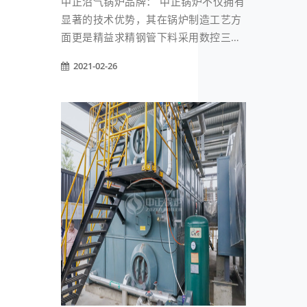
中正沼气锅炉品牌： 中正锅炉不仅拥有
显著的技术优势，其在锅炉制造工艺方
面更是精益求精钢管下料采用数控三维
激光切割机;圆盘管的制作采用数控盘管
2021-02-26
生产线，一次成形，无需整形在中正锅
炉的焊接工艺方面，钢管对接焊均采用
自动氩弧焊焊接工艺，同时对焊缝进行
X实时成像，杜绝不合格焊缝进入盘管
生产线，并在锅炉完成制造后，进行严
格的整体验收此外，导热油锅炉的构造
和运行原理会造成尾部排烟温度在
300℃左右为了减少热能损失，中正锅
炉通过各种节能装置对高温烟气的余热
进行回收利用，提高了锅炉综合热效
率，实现节能降耗，小型沼气锅炉介绍