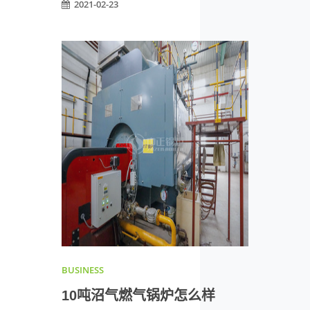
2021-02-23
品的样式和颜色也是经过很长时间的研
究探讨，长时间燃烧也不会发生漏水的
问题。立式内燃结构，扳边对接焊接，
体积小，外形美观
BUSINESS
10吨沼气燃气锅炉怎么样