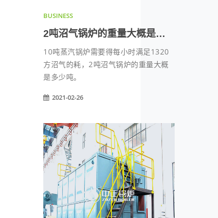
BUSINESS
2吨沼气锅炉的重量大概是多少吨
10吨蒸汽锅炉需要得每小时满足1320
方沼气的耗，2吨沼气锅炉的重量大概
是多少吨。
2021-02-26