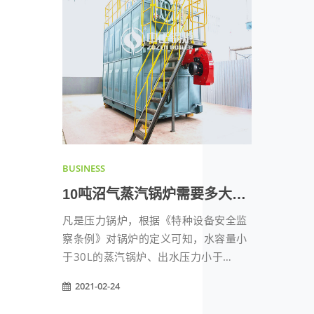
城市也因为环保的问题已经开始禁煤，
各方面来看，沼气锅炉发展前景好， 燃
料种类多，运行费用低，很多企业工业
等使用，另外生产沼气锅炉也是需要A
级厂家资质，这里推荐一家从事工业
BUSINESS
10吨沼气蒸汽锅炉需要多大的系统
凡是压力锅炉，根据《特种设备安全监
察条例》对锅炉的定义可知，水容量小
于30L的蒸汽锅炉、出水压力小于
0.1MPa的热水锅炉、常压锅炉等都属
2021-02-24
于免检锅炉，可以对照该沼气锅炉是不
是在这个范围，10吨沼气蒸汽锅炉需要