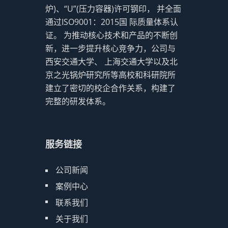
炉)、“U”(压力容器)许可钢印， 并全面
通过ISO9001：2015国 际质量体系认
证。 为推动核心技术和产品的不断创
新，进一步提升核心竞争力，公司与
西安交通大学、 上海交通大学以及北
京之光锅炉研究所等高校和科研院所
建立了密切的校企合作关系，构建了
完整的研发体系。
服务链接
公司新闻
案例中心
联系我们
关于我们