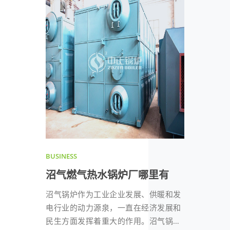
客户经理询问具体的小型沼气锅炉信
息。 2.然后就是要确定小型沼气锅炉型
号了。大概需要什么样的价位，供热多
少的，现在常州小型锅炉厂家很多，每
个小型沼气锅炉厂家水平也参差不齐。
因此建议客户有进行现场考察的必要。
到工厂参观考察可以最直接看到厂家规
模、生产实力等跟锅炉
BUSINESS
沼气燃气热水锅炉厂哪里有
沼气锅炉作为工业企业发展、供暖和发
电行业的动力源泉，一直在经济发展和
民生方面发挥着重大的作用。沼气锅炉