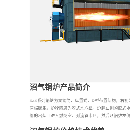
沼气锅炉产品简介
SZS系列锅炉为双锅筒、纵置式、D型布置结构，右
两端膨胀。炉膛四周为膜式水冷壁，炉膛左侧的膜式
部的出烟口进入燃烬室、对流管束区，然后从锅炉左