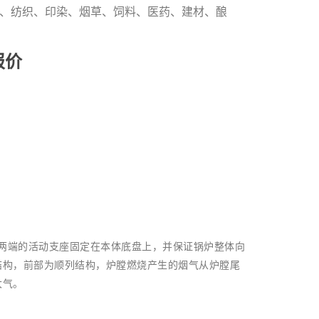
、纺织、印染、烟草、饲料、医药、建材、酿
报价
和两端的活动支座固定在本体底盘上，并保证锅炉整体向
结构，前部为顺列结构，炉膛燃烧产生的烟气从炉膛尾
大气。