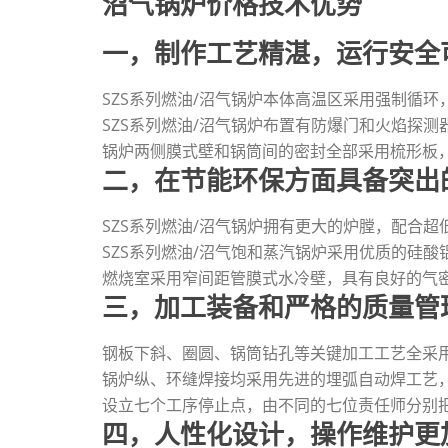
沼气锅炉价格技术优势
一，制作工艺精湛，运行安全
SZS系列燃油/沼气锅炉本体高温区采用强制循
SZS系列燃油/沼气锅炉布置有防爆门和火焰探
锅炉两侧膜式壁和锅筒间的密封全部采用梳形板
二，在节能环保方面具备突出
SZS系列燃油/沼气锅炉拥有更大的炉膛，配合超低
SZS系列燃油/沼气饱和蒸汽锅炉采用优质的硅
燃烧室采用窄间距管膜式水冷壁，具有良好的气
三，加工装备和严格的质量管
钢板下斜、圈圆、锅筒钻孔等关键加工工艺全采
锅炉纵、环缝焊接均采用先进的埋弧自动焊工艺，
设立七个工序停止点，由不同的七位责任师分别
四，人性化设计，操作维护更