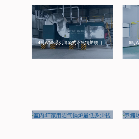
4吨WNS系列冷凝式沼气锅炉项目
6吨
室内4T家用沼气锅炉最低多少钱
养猪