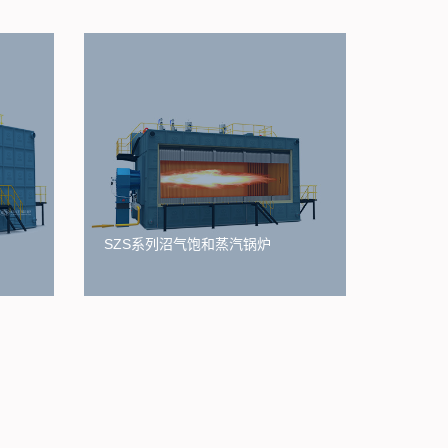
SZS系列沼气饱和蒸汽锅炉
。