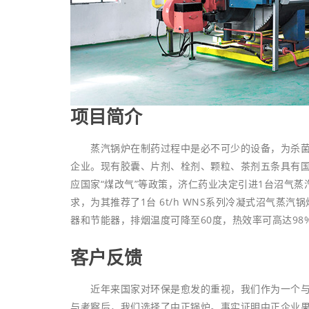
项目简介
蒸汽锅炉在制药过程中是必不可少的设备，为杀菌、
企业。现有胶囊、片剂、栓剂、颗粒、茶剂五条具有
应国家“煤改气”等政策，济仁药业决定引进1台沼气
求，为其推荐了1台 6t/h WNS系列冷凝式沼气蒸汽
器和节能器，排烟温度可降至60度，热效率可高达98
客户反馈
近年来国家对环保是愈发的重视，我们作为一个与时
与考察后，我们选择了中正锅炉。事实证明中正企业