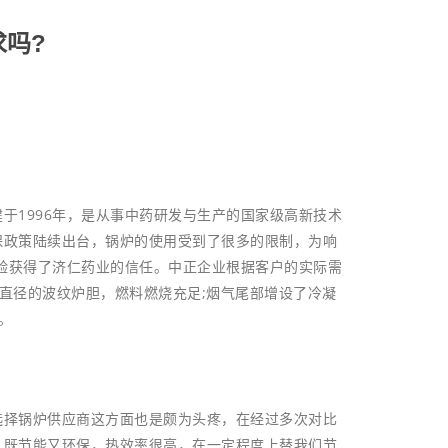
吗?
1996年，是从事中药研发与生产的国家级高新技术
保政策陆续出台，锅炉的使用受到了很多的限制，为响
经验获得了济仁药业的信任。中正企业根据客户的实际需
用了大直径的波纹炉胆，燃料燃烧充足;烟气尾部增设了冷凝
。
择锅炉供应商这方面也是颇为头疼，在经过多次对比
，既节能又环保，热效率很高，在一定程度上替我们节