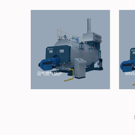
沼气燃气锅炉
WN