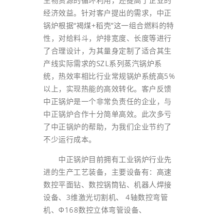
生物资源的循环利用，还提高了企业的
经济效益。针对客户提出的需求，中正
锅炉根据“褐煤+稻壳”这一组合燃料的特
性，对给料斗，炉排宽度、长度等进行
了合理设计，为其量身定制了适合其生
产线实际需求的SZL系列蒸汽锅炉系
统，热效率相比行业常规锅炉系统高5%
以上，实现热能的高效转化。客户反馈
中正锅炉是一个非常负责任的企业，与
中正锅炉合作十分简单高效。此次多亏
了中正锅炉的帮助，为我们企业节约了
不少运行成本。
中正锅炉目前拥有工业锅炉行业先
进的生产工艺装备，主要设备有：高速
数控平面钻、数控锅筒钻、机器人焊接
设备、3维激光切割机、 4轴数控弯管
机、Φ168数控立体弯管设备、